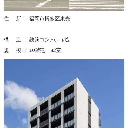
住 所 ： 福岡市博多区東光
構 造 ： 鉄筋コン
造
クリート
規 模 ： 10階建 32室